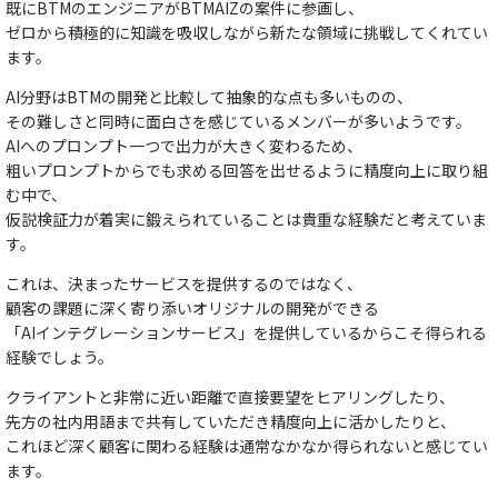
既にBTMのエンジニアがBTMAIZの案件に参画し、
ゼロから積極的に知識を吸収しながら新たな領域に挑戦
してくれてい
ます。
AI分野はBTMの開発と比較して抽象的な点も多いものの、
その難しさと同時に面白さを感じているメンバーが多いようです。
AIへのプロンプト一つで出力が大きく変わるため、
粗いプロンプトからでも求める回答を出せるように精度向上に取り組
む中で、
仮説検証力が着実に鍛えられていることは貴重な経験
だと考えていま
す。
これは、決まったサービスを提供するのではなく、
顧客の課題に深く寄り添いオリジナルの開発ができる
「AIインテグレーションサービス」を提供しているからこそ得られる
経験
でしょう。
クライアントと非常に近い距離で直接要望をヒアリングしたり、
先方の社内用語まで共有していただき精度向上に活かしたりと、
これほど深く顧客に関わる経験は通常なかなか得られないと感じてい
ます。