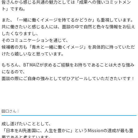
皆さんから感じる共通の魅力としては
「成果への強いコミットメン
ト」
ですね。
また、
「一緒に働くイメージを持てるかどうか」
も重視しています。
共に働きたいと感じる人には、面談の中で自然と色々な情報をお伝え
したくなりますし、
そのコミュニケーションを通じて、
候補者の方も「青木と一緒に働くイメージ」を具体的に持っていただ
けたら嬉しいなと思っています。
もちろん、
BTMAIZが求めるご経験をお持ちであることは大きな強み
になるので、
面談の際にご自身の強みとしてぜひアピールしていただきたい
です！
田口さん：
​​成し遂げたいこととして、
​​「日本をAI先進国に、人生を豊かに」というMissionの達成
が最も重
要であると考えています。​