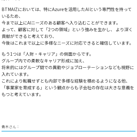
BTMAIZにおいては、特にAzureを活用したAIという専門性を持って
いるため、
今まで以上にAIニーズのある顧客へ入り込むことができます。
よって、
顧客に対して「2つの領域」という強みを生かし、 より深く
貢献ができる
と考えており、
今後はこれまで以上に多様なニーズに対応できると確信しています。
もう1つは
「人財・キャリア」
の側面からです。
グループ内での柔軟なキャリア形成に加え、
将来的にはグループ間での異動やジョブローテーションなども視野に
入れています。
これにより転職せずとも内部で多様な経験を積めるようになる他、
「事業家を育成する」という観点からも子会社の存在は大きな意義を
もつ
と考えています。
青木さん：​