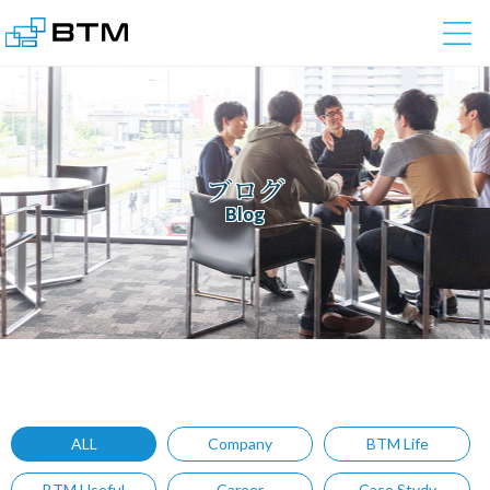
株式会社BTM
ブログ
Blog
ALL
Company
BTM Life
BTM Useful
Career
Case Stydy