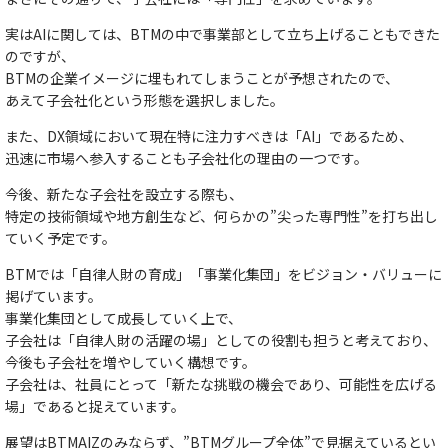
実はAIに関しては、BTMの中で事業部として立ち上げることもできた
のですが、
BTMの企業イメージに埋もれてしまうことが予想されたので、
あえて
子会社化
という形態を選択しました。
また、DX領域において現在特に注力すべきは「AI」であるため、
迅速に市場へ参入することも子会社化の理由の一つ
です。
今後、新たな子会社を設立する際も、
特定の技術領域や地方創生など、何らかの”尖った専門性”を打ち出し
ていく予定
です。
BTMでは
「自律人財の育成」「事業化集団」
をビジョン・バリューに
掲げています。
事業化集団として成長していく上で、
子会社は
「自律人財の活躍の場」
としての役割も担うと考えており、
今後も子会社を増やしていく構想
です。
子会社は、社員にとって
「新たな挑戦の機会であり、可能性を広げる
場」
であると捉えています。
展望はBTMAIZのみならず、”BTMグループ全体”で見据えているとい