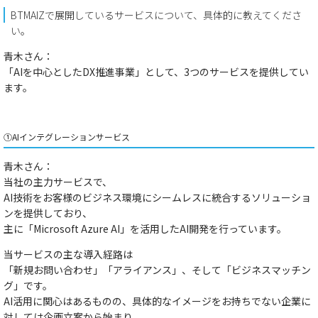
BTMAIZで展開しているサービスについて、具体的に教えてくださ
い。
青木さん：
「AIを中心としたDX推進事業」
として、3つのサービスを提供してい
ます。
①AIインテグレーションサービス
青木さん：
当社の主力サービスで、
AI技術をお客様のビジネス環境にシームレスに統合するソリューショ
ンを提供
しており、
主に
「Microsoft Azure AI」
を活用したAI開発を行っています。
当サービスの主な導入経路は
「新規お問い合わせ」「アライアンス」
、そして
「ビジネスマッチン
グ」
です。
AI活用に関心はあるものの、具体的なイメージをお持ちでない企業に
対しては企画立案から始まり、