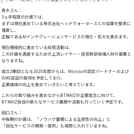
青木さん：
3ヵ年程度の計画では、
まずは現在進めている株式会社ヘッドウォータースとの協業を堅実に
推進し、
主軸であるAIインテグレーションサービスの強化・拡大
を進めます。
現在積極的に進めている採用活動は、
この計画を邁進するための
上流レイヤー・経営幹部候補人財の募集
と
なりますね。
設立2期目となる2025年度からは、
Microsoft認定パートナーおよび
ISMS認証の取得
を予定しており、
企業価値の向上を進めていきたいと考えています。
これらの取り組みを進めながらBTMAIZの企業理念に向けて、
BTMAIZ独自の新たなサービス展開や活動も行っていく予定
です。
田口さん：
中長期の計画は、
「ノウハウ蓄積による生産性の向上」
と
「自社サービスの開発・提供」
も視野に入れていますね。