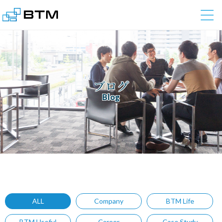
株式会社BTM
ブログ
Blog
ALL
Company
BTM Life
BTM Useful
Career
Case Stydy