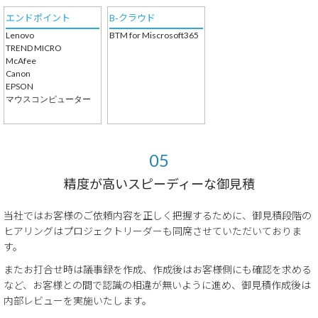
エンドポイント
B-クラウド
Lenovo
BTM for Miscrosoft365
TREND MICRO
McAfee
Canon
EPSON
マウスコンピューター
精度が高いスピーディーな御見積
当社ではお客様のご依頼内容を正しく把握するために、御見積段階の
ヒアリングはプロジェクトリーダーも同席させていただいておりま
す。
またお打合せ時は議事録を作成、作成後はお客様側にも確認を求める
など、お客様との間で認識の相違が無いように進め、御見積作成後は
内部レビューを実施いたします。