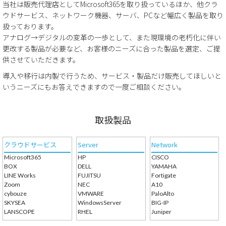
当社は販売代理店としてMicrosoft365を取り扱っているほか、他クラ
ウドサービス、ネットワーク機器、サーバ、PCなど幅広く製品を取り
扱っております。
アナログ→デジタルの変革の一歩として、また現環境の老朽化に伴い
更改する製品が必要など、お客様のニーズに合った製品を選定、ご提
供させていただきます。
導入や移行は内製で行うため、サービス・製品だけ販売してほしいと
いうニーズにもお答えできますので一度ご相談ください。
取扱製品
クラウドサービス
Server
Network
Microsoft365
HP
CISCO
BOX
DELL
YAMAHA
LINE Works
FUJITSU
Fortigate
Zoom
NEC
A10
cybouze
VMWARE
PaloAlto
SKYSEA
WindowsServer
BIG-IP
LANSCOPE
RHEL
Juniper