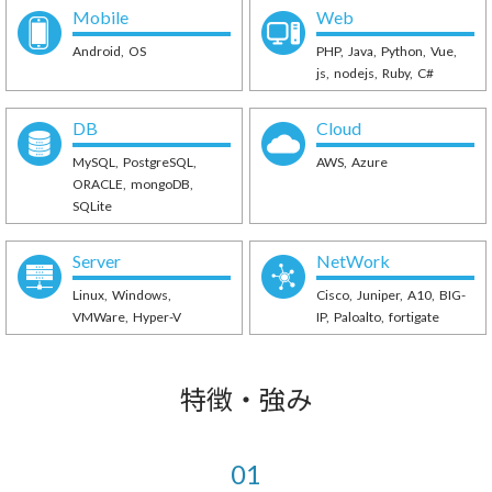
Mobile
Web
Android
OS
PHP
Java
Python
Vue
js
nodejs
Ruby
C#
DB
Cloud
MySQL
PostgreSQL
AWS
Azure
ORACLE
mongoDB
SQLite
Server
NetWork
Linux
Windows
Cisco
Juniper
A10
BIG-
VMWare
Hyper-V
IP
Paloalto
fortigate
特徴・強み