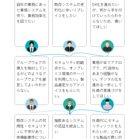
自社の業務にあっ
既存システムの老
DX化を進めたい
た業務システムを
朽化に伴いリプレ
が、何から手を付
作り、業務効率化
イスをしたい
けていったらわか
を図りたい
らないため、導い
てほしい
グループウェアの
セキュリティ的観
業務が全てアナロ
導入を検討してい
点から、オンプレ
グで、PC自体も
るがどのようなグ
ミス環境のサーバ
あまり経験がな
ループウェアを選
を利用したい。製
い。デジタル化を
定してよいかわか
品選定からアドバ
進める一歩として
らない。
イスをもらいた
社員の意識づけを
い。
してほしい
既存システムの可
複数あるシステム
社員PCにセキュ
用性・セキュリテ
の認証を統合した
リティソフトを入
ィに不安があり、
い
れたいが、どのよ
非機能要件につい
うな製品が良いの