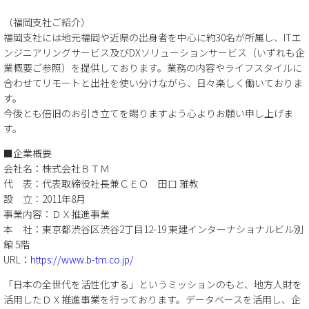
（福岡支社ご紹介）
福岡支社には地元福岡や近県の出身者を中心に約30名が所属し、ITエ
ンジニアリングサービス及びDXソリューションサービス（いずれも企
業概要ご参照）を提供しております。業務の内容やライフスタイルに
合わせてリモートと出社を使い分けながら、日々楽しく働いておりま
す。
今後とも倍旧のお引き立てを賜りますよう心よりお願い申し上げま
す。
■企業概要
会社名：株式会社ＢＴＭ
代 表：代表取締役社長兼ＣＥＯ 田口 雅教
設 立：2011年8月
事業内容：ＤＸ推進事業
本 社：東京都渋谷区渋谷2丁目12-19 東建インターナショナルビル別
館 5階
URL：
https://www.b-tm.co.jp/
「日本の全世代を活性化する」というミッションのもと、地方人財を
活用したＤＸ推進事業を行っております。データベースを活用し、企