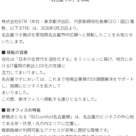
株式会社BTM（本社：東京都渋谷区、代表取締役社長兼CEO：田口 雅
教、以下 BTM）は、2026年5月25日より、
名古屋ラボ拠点を愛知県名古屋市中区錦へと移転したことをお知らせ
いたします。
■ 移転の背景
当社は「日本の全世代を活性化する」をミッションに掲げ、地方にお
けるIT雇用の創出とDX化の支援に
注力してまいりました。
名古屋ラボにおいては、これまで地場企業様のDX課題解決をサポート
し、順調にビジネスを拡大して
まいりました。
この度、新オフィスへ移転する運びとなりました。
■ 新オフィスの特長
新拠点となる「BIZcomfort名古屋錦」は、名古屋のビジネスの中心地
である栄・伏見・丸の内エリアに位置し、
複数路線が利用可能なアクセスが非常に良好な環境です。