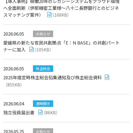
【導入事例】稼働20年のレガシーシステムをクラウド環境
へ全面刷新（伊那精密工業様～八十二長野銀行とのビジネ
スマッチング案件）
（168KB）
2026.06.05
お知らせ
愛媛県の新たな官民共創拠点「E：N BASE」の共創パート
ナーに加入
（105KB）
2026.06.05
株主総会
2025年度定時株主総会招集通知及び株主総会資料
（855KB）
2026.06.04
適時開示
独立役員届出書
（86KB）
2026.05.25
お知らせ