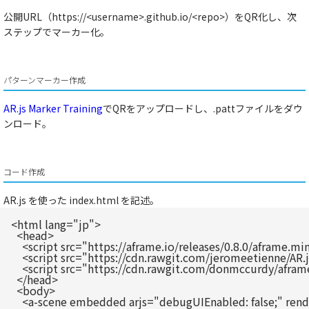
公開URL（
https://<username>.github.io/<repo>
）をQR化し、次
ステップでマーカー化。
パターンマーカー作成
AR.js Marker Training
でQRをアップロードし、
.patt
ファイルをダウ
ンロード。
コード作成
AR.js を使った
index.html
を記述。
<html lang="jp">

  <head>

    <script src="https://aframe.io/releases/0.8.0/aframe.min
    <script src="https://cdn.rawgit.com/jeromeetienne/AR.j
    <script src="https://cdn.rawgit.com/donmccurdy/aframe
  </head>

  <body>

    <a-scene embedded arjs="debugUIEnabled: false;" re