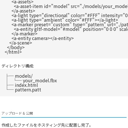
      <a-assets>

        <a-asset-item id="model" src="./models/your_model
      </a-assets>

      <a-light type="directional" color="#FFF" intensity="0
      <a-light type="ambient" color="#FFF"></a-light>

      <a-marker preset="custom" type="pattern" url="./pat
        <a-entity gltf-model="#model" position="0 0 0" sca
      </a-marker>

      <a-entity camera></a-entity>

    </a-scene>

  </body>

ディレクトリ構成:
├─ models/

│   └─ your_model.fbx

├─ index.html

アップロード & 公開
作成したファイルをホスティング先に配置し完了。