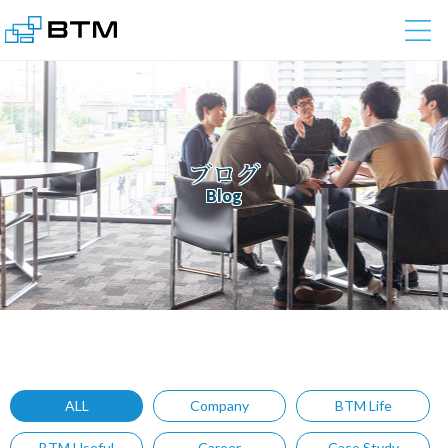
株式会社BTM
ブログ
Blog
ALL
Company
BTM Life
BTM Useful
Career
Case Stydy