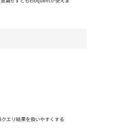
意識せずともEloquentが使えま
やDBクエリ結果を扱いやすくする