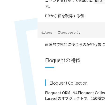
コマンド実行だけでModelに
use 
す。
DBから値を取得する例：
$items = Item::get();
直感的で容易に使えるのが初心者に
Eloquentの特徴
Eloquent Collection
Eloquent ORMでは
Eloquent Colle
Laravelのオブジェクトで、15