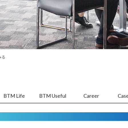
みる
BTM Life
BTM Useful
Career
Case