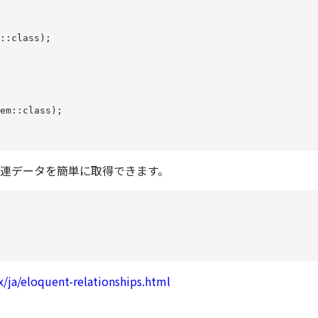
::class);

em::class);

連データを簡単に取得できます。
x/ja/eloquent-relationships.html