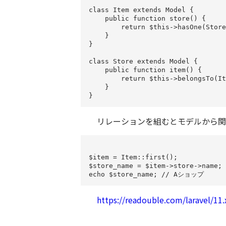
class Item extends Model {

    public function store() {

        return $this->hasOne(Store
    }

}

class Store extends Model {

    public function item() {

        return $this->belongsTo(It
    }

リレーションを組むとモデルから関
$item = Item::first();

$store_name = $item->store->name;

https://readouble.com/laravel/11.