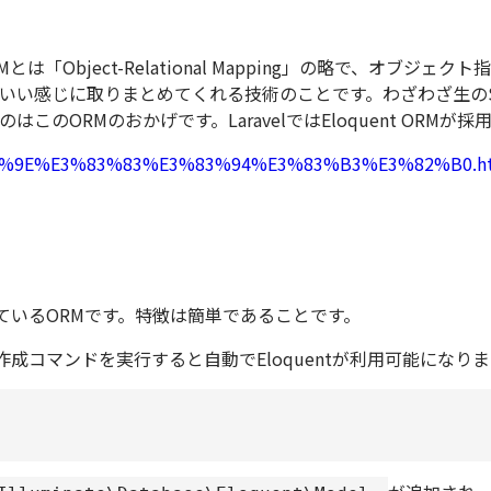
Mとは「Object-Relational Mapping」の略で、オブ
いい感じに取りまとめてくれる技術のことです。わざわざ生の
のORMのおかげです。LaravelではEloquent ORMが
3%83%9E%E3%83%83%E3%83%94%E3%83%B3%E3%82%B0.h
用されているORMです。特徴は
簡単
であることです。
作成コマンドを実行すると自動でEloquentが利用可能になり