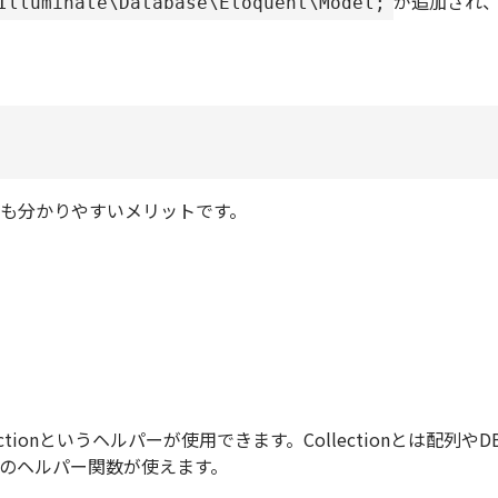
が追加され、
Illuminate\Database\Eloquent\Model;
も分かりやすいメリットです。
ction
というヘルパーが使用できます。Collectionとは配列
0種類のヘルパー関数が使えます。