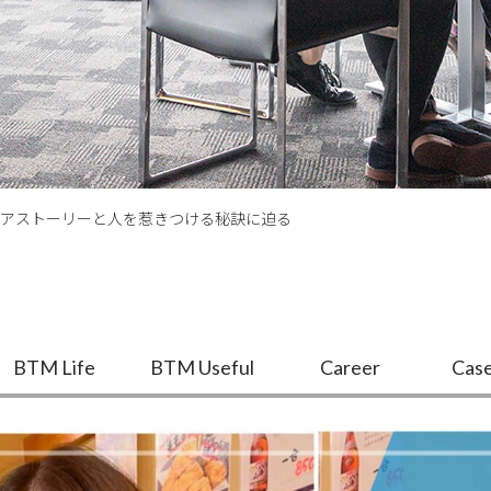
アストーリーと人を惹きつける秘訣に迫る
BTM Life
BTM Useful
Career
Case