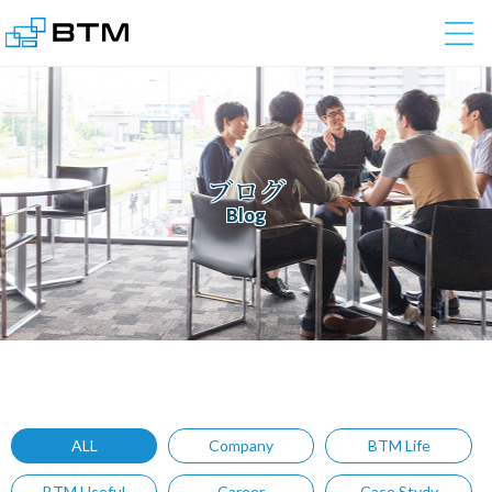
株式会社BTM
ブログ
Blog
ALL
Company
BTM Life
BTM Useful
Career
Case Stydy