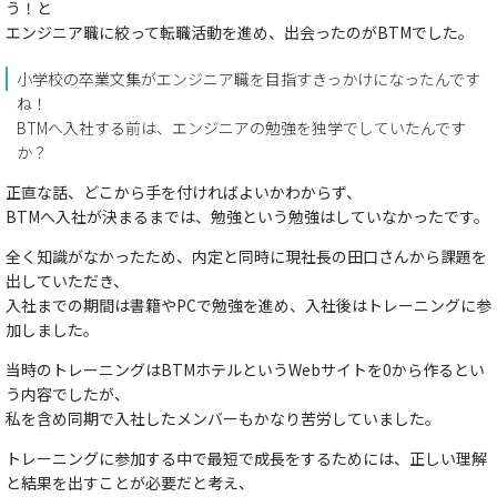
う！と
エンジニア職に絞って転職活動を進め、出会ったのがBTMでした。
小学校の卒業文集がエンジニア職を目指すきっかけになったんです
ね！
BTMへ入社する前は、エンジニアの勉強を独学でしていたんです
か？
正直な話、どこから手を付ければよいかわからず、
BTMへ入社が決まるまでは、勉強という勉強はしていなかったです。
全く知識がなかったため、内定と同時に現社長の田口さんから課題を
出していただき、
入社までの期間は書籍やPCで勉強を進め、入社後はトレーニングに参
加しました。
当時のトレーニングはBTMホテルというWebサイトを0から作るとい
う内容でしたが、
私を含め同期で入社したメンバーもかなり苦労していました。
トレーニングに参加する中で最短で成長をするためには、正しい理解
と結果を出すことが必要だと考え、