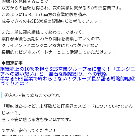
傾聴力を発揮することで
双方からの信頼も得られ、次の実績に繋がるのがSES営業です。
このように
to B、to C両方の営業経験を積み、
成長できるのもSES営業の醍醐味
だと考えています！
また、単に契約締結して終わり、ではなく、
案件参画後も長期にわたり関係を構築していくので、
クライアントとエンジニア双方にとって欠かせない
長期的なビジネスパートナーとして活躍していただけます！
◆関連記事
組織売上の10％を担うSES営業グループ長に聞く！「エンジニ
アへの熱い想い」と「盤石な組織創り」への戦略
単なるSES営業で終わらせない！グループ長が語る戦略的組織
づくりとは？
④入社～独り立ちまでの流れ
「興味はあるけど、未経験だとIT業界のスピードについていけないん
じゃ…？」
そう不安に感じる方も多いはずです。
ですが、安心してください！