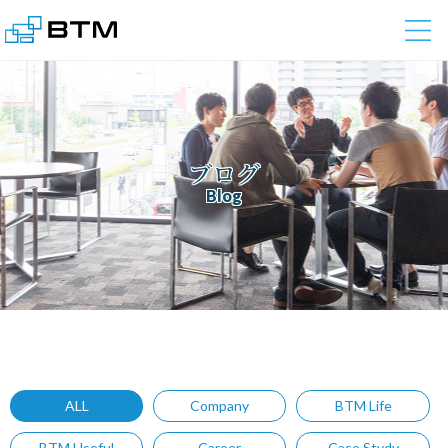
株式会社BTM
ブログ
Blog
ALL
Company
BTM Life
BTM Useful
Career
Case Stydy